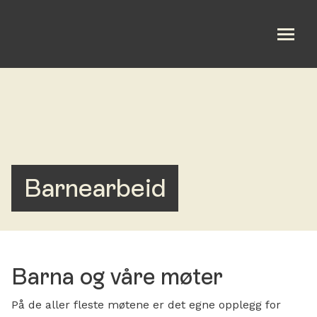
Om oss
Hva skjer?
Bønn og samtale
Barnearbeid
Kalender
Gi en gave
Barna og våre møter
På de aller fleste møtene er det egne opplegg for