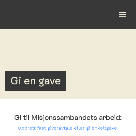
Om oss
Hva skjer?
Bønn og samtale
Gi en gave
Kalender
Gi en gave
Gi til Misjonssambandets arbeid:
Opprett fast giveravtale eller gi enkeltgave