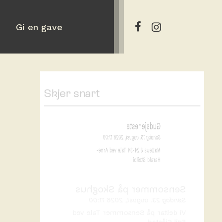
Gi en gave
Skjer snart
Gudsjeneste
Søndag 16. august, 2026 11:00
Matteus 8,24-34 Tale ved Arne-
Harald Steilbi
Sensommer på Skoghus
Søndag 23. august, 2026 11:00
Vi deltar på Sensommer Tale ved
Egil Sjåstad