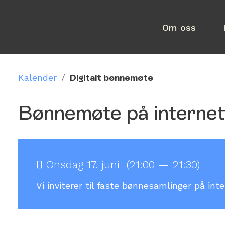
Om oss
Kalender
/
Digitalt bønnemøte
Bønnemøte på internet
Onsdag 17. juni (21:00 — 21:30)
Vi inviterer til faste bønnesamlinger på in