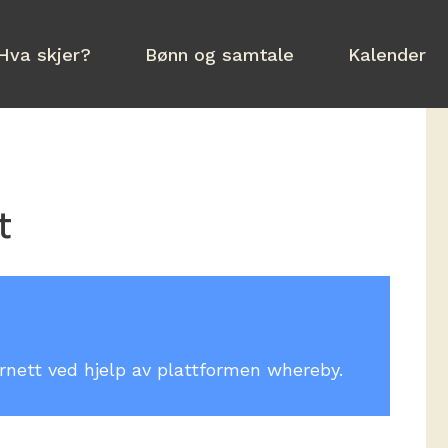
Hva skjer?
Bønn og samtale
Kalender
t
ternett ved hjelp av plattformen whereby.