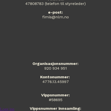
47808783 (telefon til styreleder)
e-post:
fimis@nlm.no
Organisasjonsnummer:
920 934 951
Kontonummer:
4776.13.45997
Vippsnummer:
#58695
Vippsnummer innsamling:
Logg inn